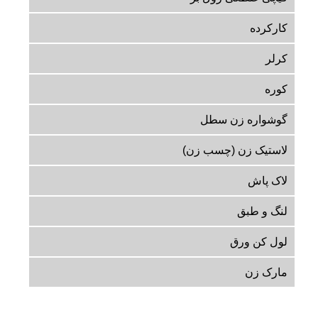
کارکرده
کرلر
کوره
گوشواره زن سطل
لاستیک زن (چسب زن)
لاک پاش
لنگ و طبق
لول کن ورق
مارک زن