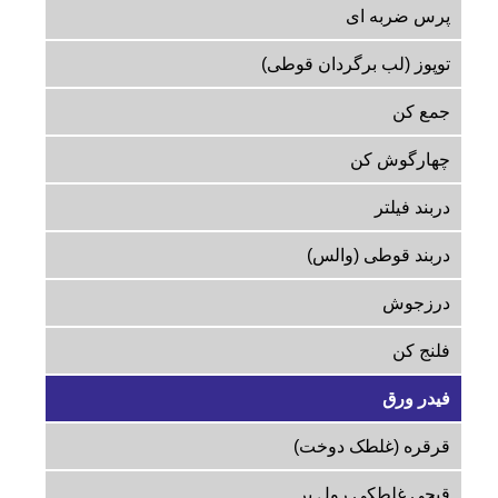
پرس ضربه ای
توپوز (لب برگردان قوطی)
جمع کن
چهارگوش کن
دربند فیلتر
دربند قوطی (والس)
درزجوش
فلنج کن
فیدر ورق
قرقره (غلطک دوخت)
قیچی غلطکی رول بر