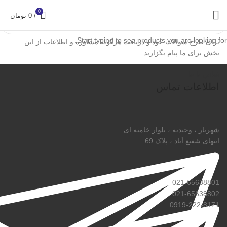
0
/
0
تومان
Start typing to see products you are looking for.
برای طرح سوالات خود و دریافت هرگونه مشاوره و اطلاعات از این
بخش برای ما پیام بگزارید.
تماس با ما
اطلاعات تماس
شهریار ، وحیدیه ، بلوار خامنه ای
انتهای شفیع آباد ، پلاک 69
021-65638801
021-65638802
0919-222-8171