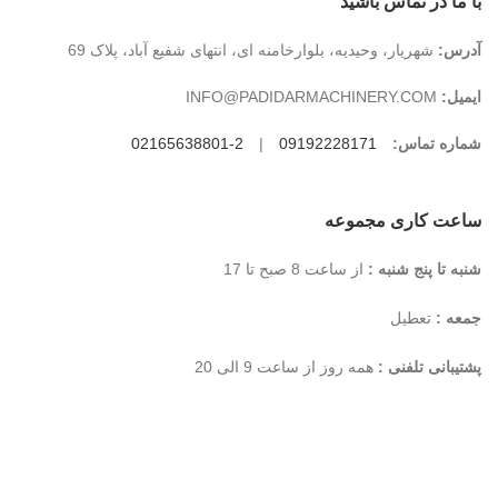
با ما در تماس باشید
آدرس:
شهریار، وحیدیه، بلوارخامنه ای، انتهای شفیع آباد، پلاک 69
ایمیل:
INFO@PADIDARMACHINERY.COM
شماره تماس:
09192228171
|
2-02165638801
ساعت کاری مجموعه
شنبه تا پنج شنبه :
از ساعت 8 صبح تا 17
جمعه :
تعطیل
پشتیبانی تلفنی :
همه روز از ساعت 9 الی 20