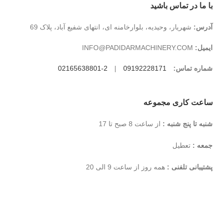
با ما در تماس باشید
آدرس:
شهریار، وحیدیه، بلوارخامنه ای، انتهای شفیع آباد، پلاک 69
ایمیل:
INFO@PADIDARMACHINERY.COM
شماره تماس:
09192228171
|
2-02165638801
ساعت کاری مجموعه
شنبه تا پنج شنبه :
از ساعت 8 صبح تا 17
جمعه :
تعطیل
پشتیبانی تلفنی :
همه روز از ساعت 9 الی 20