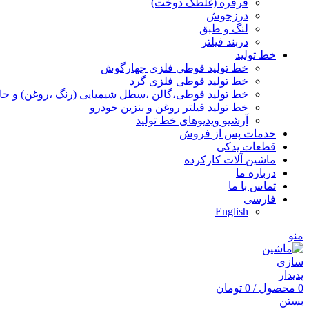
قرقره (غلطک دوخت)
درزجوش
لنگ و طبق
دربند فیلتر
خط تولید
خط تولید قوطی فلزی چهارگوش
خط تولید قوطی فلزی گرد
خط تولید قوطی،گالن ،سطل شیمیایی (رنگ ،روغن) و جا
خط تولید فیلتر روغن و بنزین خودرو
آرشیو ویدیوهای خط تولید
خدمات پس از فروش
قطعات یدکی
ماشین آلات کارکرده
درباره ما
تماس با ما
فارسی
English
منو
0
محصول
/
0
تومان
بستن