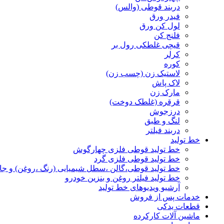
دربند قوطی (والس)
فیدر ورق
لول کن ورق
فلنج کن
قیچی غلطکی رول بر
کرلر
کوره
لاستیک زن (چسب زن)
لاک پاش
مارک زن
قرقره (غلطک دوخت)
درزجوش
لنگ و طبق
دربند فیلتر
خط تولید
خط تولید قوطی فلزی چهارگوش
خط تولید قوطی فلزی گرد
خط تولید قوطی،گالن ،سطل شیمیایی (رنگ ،روغن) و جا
خط تولید فیلتر روغن و بنزین خودرو
آرشیو ویدیوهای خط تولید
خدمات پس از فروش
قطعات یدکی
ماشین آلات کارکرده