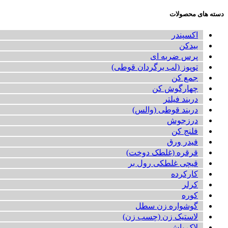
دسته های محصولات
اکسپندر
بیدکن
پرس ضربه ای
توپوز (لب برگردان قوطی)
جمع کن
چهارگوش کن
دربند فیلتر
دربند قوطی (والس)
درزجوش
فلنج کن
فیدر ورق
قرقره (غلطک دوخت)
قیچی غلطکی رول بر
کارکرده
کرلر
کوره
گوشواره زن سطل
لاستیک زن (چسب زن)
لاک پاش