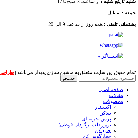
شنبه تا پنج شنبه :
از ساعت 8 صبح تا 17
جمعه :
تعطیل
پشتیبانی تلفنی :
همه روز از ساعت 9 الی 20
تمام حقوق این سایت متعلق به ماشین سازی پدیدار می‌باشد |
طراحی
جستجو
صفحه اصلی
مقالات
محصولات
اکسپندر
بیدکن
پرس ضربه ای
توپوز (لب برگردان قوطی)
جمع کن
چهارگوش کن