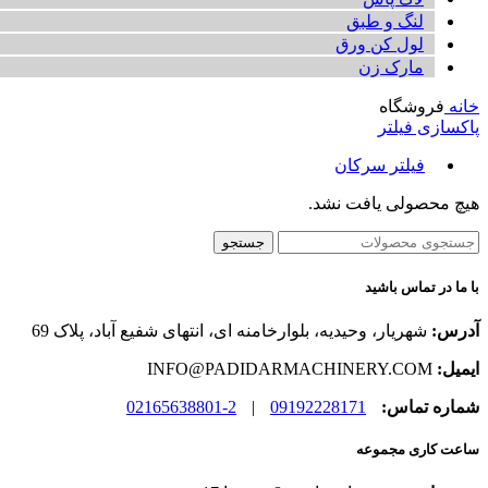
لنگ و طبق
لول کن ورق
مارک زن
خانه
فروشگاه
پاکسازی فیلتر
فیلتر سرکان
هیچ محصولی یافت نشد.
جستجو
با ما در تماس باشید
آدرس:
شهریار، وحیدیه، بلوارخامنه ای، انتهای شفیع آباد، پلاک 69
ایمیل:
INFO@PADIDARMACHINERY.COM
شماره تماس:
09192228171
|
2-02165638801
ساعت کاری مجموعه