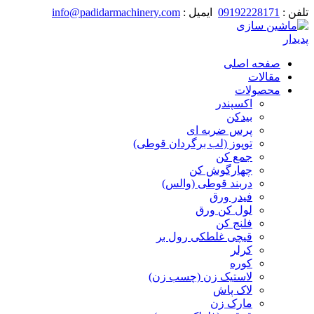
تلفن :
09192228171
ایمیل :
info@padidarmachinery.com
صفحه اصلی
مقالات
محصولات
اکسپندر
بیدکن
پرس ضربه ای
توپوز (لب برگردان قوطی)
جمع کن
چهارگوش کن
دربند قوطی (والس)
فیدر ورق
لول کن ورق
فلنج کن
قیچی غلطکی رول بر
کرلر
کوره
لاستیک زن (چسب زن)
لاک پاش
مارک زن