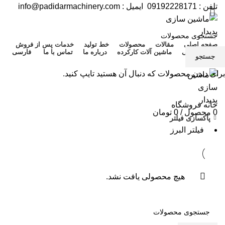
تلفن :
09192228171
ایمیل :
info@padidarmachinery.com
صفحه اصلی
مقالات
محصولات
خط تولید
خدمات پس از فروش
قطعات یدکی
ماشین آلات کارکرده
درباره ما
تماس با ما
فارسی
جستجو
منو
برای دیدن محصولات که دنبال آن هستید تایپ کنید.
خانه
فروشگاه
0
محصول
/
0
تومان
پاکسازی فیلتر
فیلتر البرز
هیچ محصولی یافت نشد.