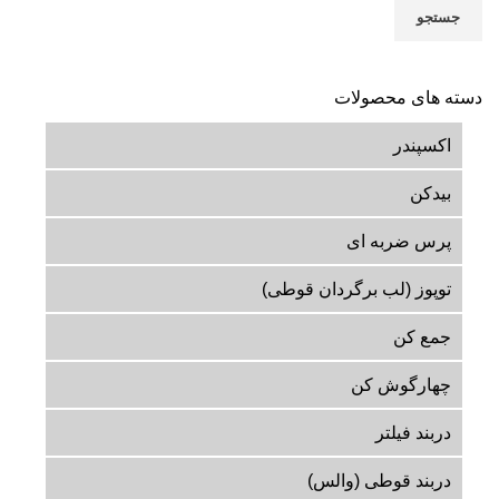
جستجو
دسته های محصولات
اکسپندر
بیدکن
پرس ضربه ای
توپوز (لب برگردان قوطی)
جمع کن
چهارگوش کن
دربند فیلتر
دربند قوطی (والس)