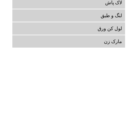
لاک پاش
لنگ و طبق
لول کن ورق
مارک زن
با ما در تماس باشید
آدرس:
شهریار، وحیدیه، بلوارخامنه ای، انتهای شفیع آباد، پلاک 69
ایمیل:
INFO@PADIDARMACHINERY.COM
شماره تماس:
09192228171
|
2-02165638801
ساعت کاری مجموعه
شنبه تا پنج شنبه :
از ساعت 8 صبح تا 17