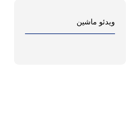
ویدئو ماشین
با ما در تماس باشید
آدرس:
شهریار، وحیدیه، بلوارخامنه ای، انتهای شفیع آباد، پلاک 69
ایمیل:
INFO@PADIDARMACHINERY.COM
شماره تماس:
09192228171
|
2-02165638801
ساعت کاری مجموعه