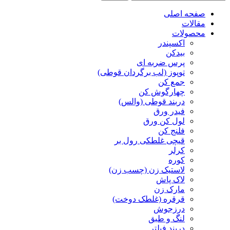
صفحه اصلی
مقالات
محصولات
اکسپندر
بیدکن
پرس ضربه ای
توپوز (لب برگردان قوطی)
جمع کن
چهارگوش کن
دربند قوطی (والس)
فیدر ورق
لول کن ورق
فلنج کن
قیچی غلطکی رول بر
کرلر
کوره
لاستیک زن (چسب زن)
لاک پاش
مارک زن
قرقره (غلطک دوخت)
درزجوش
لنگ و طبق
دربند فیلتر