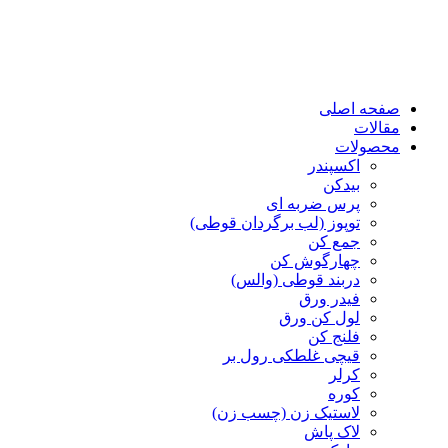
صفحه اصلی
مقالات
محصولات
اکسپندر
بیدکن
پرس ضربه ای
توپوز (لب برگردان قوطی)
جمع کن
چهارگوش کن
دربند قوطی (والس)
فیدر ورق
لول کن ورق
فلنج کن
قیچی غلطکی رول بر
کرلر
کوره
لاستیک زن (چسب زن)
لاک پاش