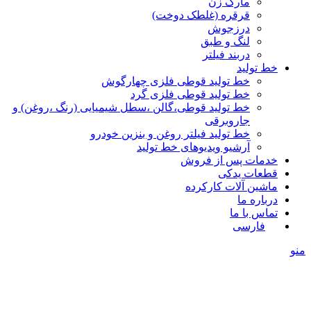
مارک زن
قرقره (غلطک دوخت)
درزجوش
لنگ و طبق
دربند فیلتر
خط تولید
خط تولید قوطی فلزی چهارگوش
خط تولید قوطی فلزی گرد
خط تولید قوطی،گالن ،سطل شیمیایی (رنگ ،روغن) و
جاروبرقی
خط تولید فیلتر روغن و بنزین خودرو
آرشیو ویدیوهای خط تولید
خدمات پس از فروش
قطعات یدکی
ماشین آلات کارکرده
درباره ما
تماس با ما
فارسی
منو