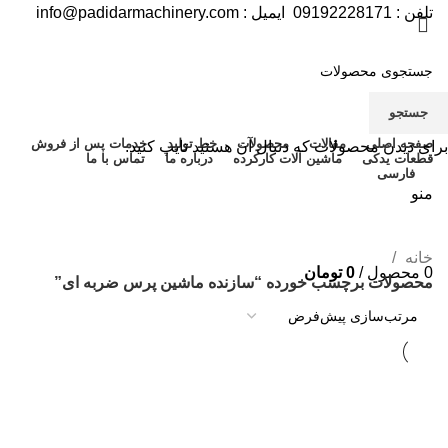
تلفن :
09192228171
ایمیل :
info@padidarmachinery.com
جستجو
صفحه اصلی
مقالات
محصولات
خط تولید
خدمات پس از فروش
برای دیدن محصولات که دنبال آن هستید تایپ کنید.
قطعات یدکی
ماشین آلات کارکرده
درباره ما
تماس با ما
فارسی
منو
خانه
0
محصول
/
0
تومان
محصولات برچسب خورده “سازنده ماشین پرس ضربه ای”