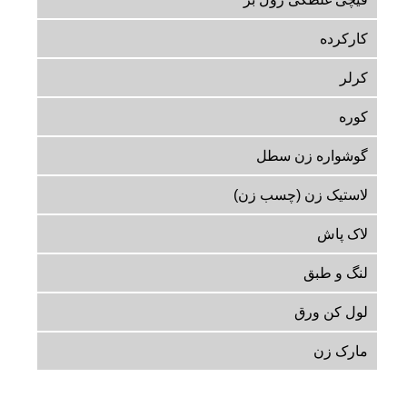
کارکرده
کرلر
کوره
گوشواره زن سطل
لاستیک زن (چسب زن)
لاک پاش
لنگ و طبق
لول کن ورق
مارک زن