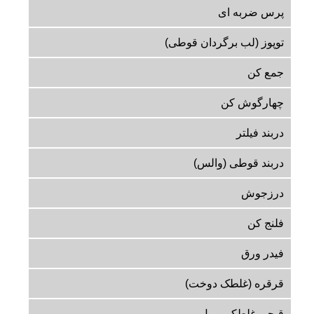
پرس ضربه ای
توپوز (لب برگردان قوطی)
جمع کن
چهارگوش کن
دربند فیلتر
دربند قوطی (والس)
درزجوش
فلنج کن
فیدر ورق
قرقره (غلطک دوخت)
قیچی غلطکی رول بر