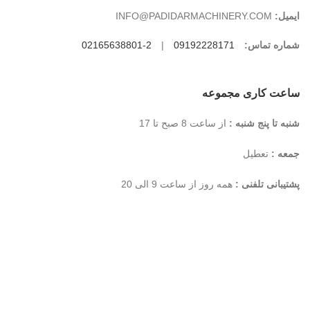
ایمیل:
INFO@PADIDARMACHINERY.COM
شماره تماس:
09192228171
|
2-02165638801
ساعت کاری مجموعه
شنبه تا پنج شنبه :
از ساعت 8 صبح تا 17
جمعه :
تعطیل
پشتیبانی تلفنی :
همه روز از ساعت 9 الی 20