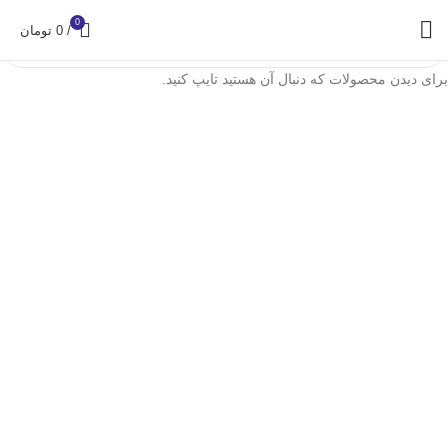
0
/
0
تومان
برای دیدن محصولات که دنبال آن هستید تایپ کنید.
خط تولید قوطی فلزی چهارگوش (بدنه و درب و کف )
خط تولید سطل جاروبرقی و تمام تخلیه روغن و رنگ