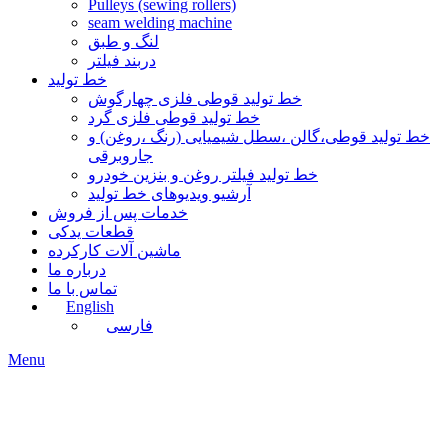
Pulleys (sewing rollers)
seam welding machine
لنگ و طبق
دربند فیلتر
خط تولید
خط تولید قوطی فلزی چهارگوش
خط تولید قوطی فلزی گرد
خط تولید قوطی،گالن ،سطل شیمیایی (رنگ ،روغن) و
جاروبرقی
خط تولید فیلتر روغن و بنزین خودرو
آرشیو ویدیوهای خط تولید
خدمات پس از فروش
قطعات یدکی
ماشین آلات کارکرده
درباره ما
تماس با ما
English
فارسی
Menu