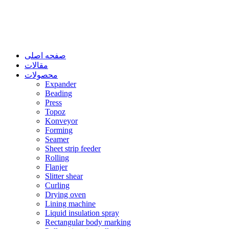
صفحه اصلی
مقالات
محصولات
Expander
Beading
Press
Topoz
Konveyor
Forming
Seamer
Sheet strip feeder
Rolling
Flanjer
Slitter shear
Curling
Drying oven
Lining machine
Liquid insulation spray
Rectangular body marking