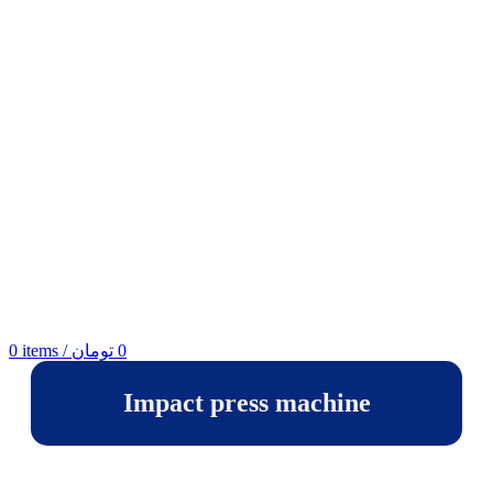
0
items
/
تومان
0
Impact press machine