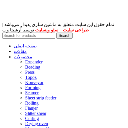
تمام حقوق این سایت متعلق به ماشین سازی پدیدار می‌باشد |
طراحی سایت
و
سئو وبسایت
توسط آرشیتا وب
Search
صفحه اصلی
مقالات
محصولات
Expander
Beading
Press
Topoz
Konveyor
Forming
Seamer
Sheet strip feeder
Rolling
Flanjer
Slitter shear
Curling
Drying oven