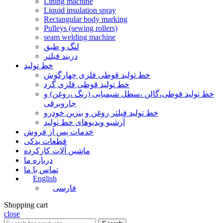
Lining machine
Liquid insulation spray
Rectangular body marking
Pulleys (sewing rollers)
seam welding machine
لنگ و طبق
دربند فیلتر
خط تولید
خط تولید قوطی فلزی چهارگوش
خط تولید قوطی فلزی گرد
خط تولید قوطی،گالن ،سطل شیمیایی (رنگ ،روغن) و
جاروبرقی
خط تولید فیلتر روغن و بنزین خودرو
آرشیو ویدیوهای خط تولید
خدمات پس از فروش
قطعات یدکی
ماشین آلات کارکرده
درباره ما
تماس با ما
English
فارسی
Shopping cart
close